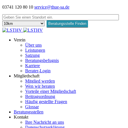
03741 120 80 10
service@thue-sa.de
Verein
Über uns
Leistungen
Satzung
Beratungsbefugnis
Karriere
Berater-Login
Mitgliedschaft
Mitglied werden
Wen wir beraten
Vorteile einer Mitgliedschaft
Beitragsordnung
Häufig gestellte Fragen
Glossar
Beratungsstellen
Kontakt
Ihre Nachricht an uns
Datenschutzerklärung