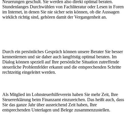
Neuerungen geschult. Sie werden also direkt optimal beraten.
Stundenlanges Durchwühlen von Fachliteratur oder Lesen in Foren
im Internet, in denen Sie nie sicher sein können, ob die Aussagen
wirklich richtig sind, gehören damit der Vergangenheit an.
Wir bieten Ihnen steuerliche Optimierung und
besprechen mit Ihnen alle steuerlichen
Gestaltungsmöglichkeiten.
Durch ein persönliches Gespräch können unsere Berater Sie besser
kennenlernen und sie daher auch langfristig optimal beraten. Im
Dialog können speziell auf Ihre persönliche Situation zutreffende
steuerliche Problemfelder erkannt und die entsprechenden Schritte
rechtzeitig eingeleitet werden.
Verlängerte Abgabefristen
Als Mitglied im Lohnsteuerhilfeverein haben Sie mehr Zeit, Ihre
Steuererklärung beim Finanzamt einzureichen. Das heißt auch, dass
Sie das ganze Jahr über ausreichend Zeit haben, Ihre
entsprechenden Unterlagen und Belege zusammenzustellen.
Wir übernehmen die komplette Abwicklung beim
Finanzamt.